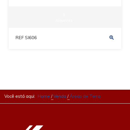
9
Alqueires
REF SI606
Você está aqui:
Home
Venda
Áreas de Terra