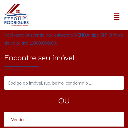
Você esta buscando por: categoria
VENDA
, tipo
SÍTIO
faixa
de valor até
1.800.000,00
.
Encontre seu imóvel
OU
Venda