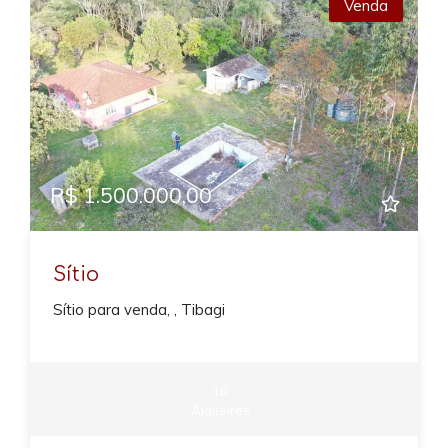
Venda
Previous
Next
R$ 1.500.000,00
Sítio
Sítio para venda, , Tibagi
10
Alqueires