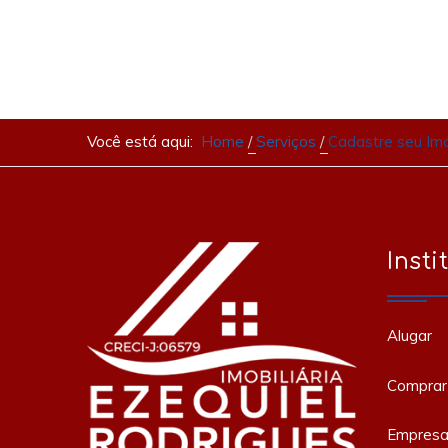
Você está aqui:
Home
Serviços
Cadastre seu Im
Insti
Alugar
Comprar
Empres