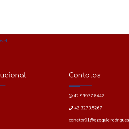
óvel
tucional
Contatos
42 99977.6442
42 3273.5267
corretor01@ezequielrodrigues
a