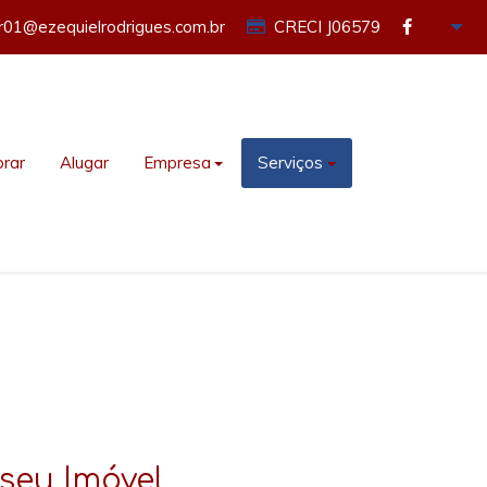
or01@ezequielrodrigues.com.br
CRECI J06579
rar
Alugar
Empresa
Serviços
seu Imóvel