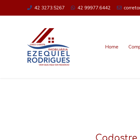
42 3273.5267
42 99977.6442
corret
Home
Comp
Cadastre 