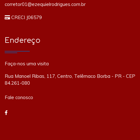
corretor01@ezequielrodrigues.com.br
CRECI J06579
Endereço
Faça-nos uma visita
Rua Manoel Ribas, 117, Centro, Telêmaco Borba - PR - CEP
84.261-080
Fale conosco