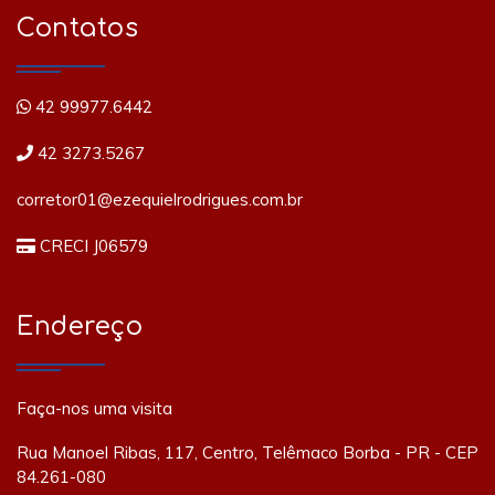
Contatos
42 99977.6442
42 3273.5267
corretor01@ezequielrodrigues.com.br
CRECI J06579
Endereço
Faça-nos uma visita
Rua Manoel Ribas, 117, Centro, Telêmaco Borba - PR - CEP
84.261-080