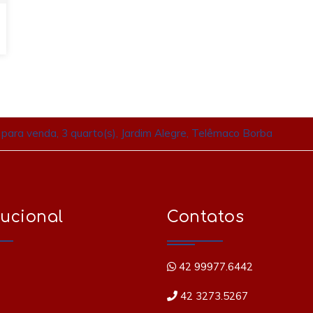
para venda, 3 quarto(s), Jardim Alegre, Telêmaco Borba
tucional
Contatos
42 99977.6442
42 3273.5267