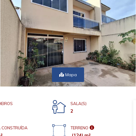
Mapa
EIROS
SALA(S)
2
 CONSTRUÍDA
TERRENO
²
(124) m²