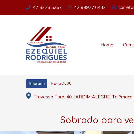
42 3273.5267
42 99977.6442
corret
Home
Comp
REF SO600
Sobrado
Travessa Torá, 40, JARDIM ALEGRE, Telêmaco 
Sobrado para ven