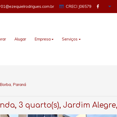
or01@ezequielrodrigues.com.br
CRECI J06579
rar
Alugar
Empresa
Serviços
Borba, Paraná
da, 3 quarto(s), Jardim Alegr