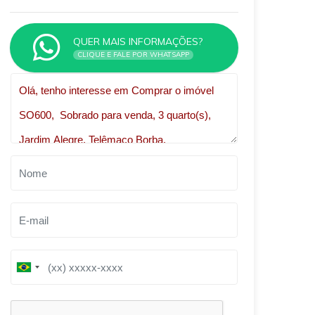
QUER MAIS INFORMAÇÕES?
CLIQUE E FALE POR WHATSAPP
Qual o melhor dia e horário pra você?
B
B
r
r
a
a
z
z
i