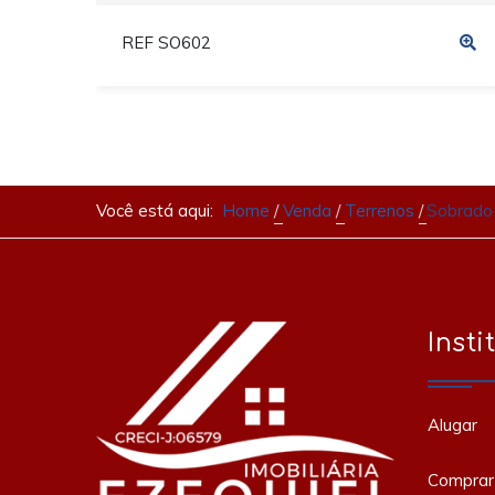
REF SO602
Você está aqui:
Home
Venda
Terrenos
Sobrado 
Insti
Alugar
Comprar