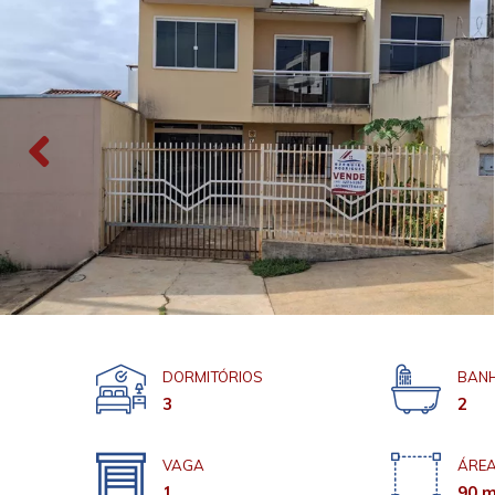
DORMITÓRIOS
BANH
3
2
VAGA
ÁREA
1
90 m