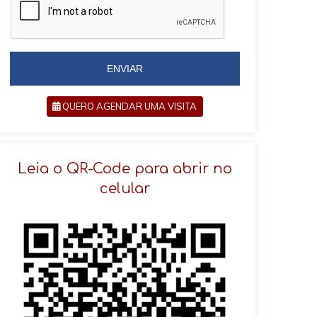
i
l
l
+
+
5
5
5
5
ENVIAR
QUERO AGENDAR UMA VISITA
SOLICITAR AGENDAMENTO
Leia o QR-Code para abrir no
celular
VOLTAR