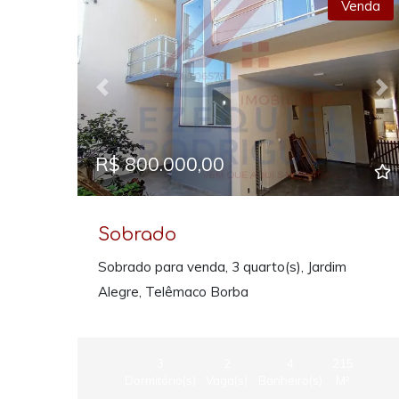
Venda
Previous
Ne
R$ 800.000,00
Sobrado
Sobrado para venda, 3 quarto(s), Jardim
Alegre, Telêmaco Borba
3
2
4
215
Dormitório(s)
Vaga(s)
Banheiro(s)
M²