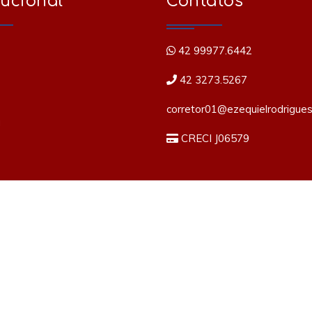
tucional
Contatos
42 99977.6442
42 3273.5267
corretor01@ezequielrodrigues
a
CRECI J06579