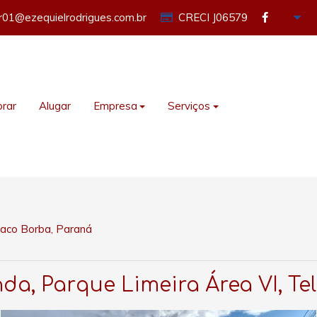
or01@ezequielrodrigues.com.br
CRECI J06579
rar
Alugar
Empresa
Serviços
maco Borba, Paraná
nda, Parque Limeira Área VI, T