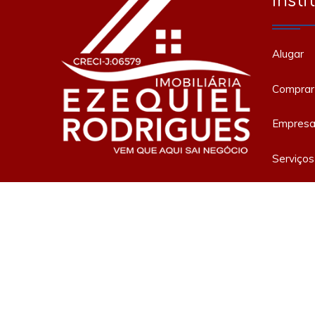
Insti
Alugar
Comprar
Empres
Serviços
Saiba mais