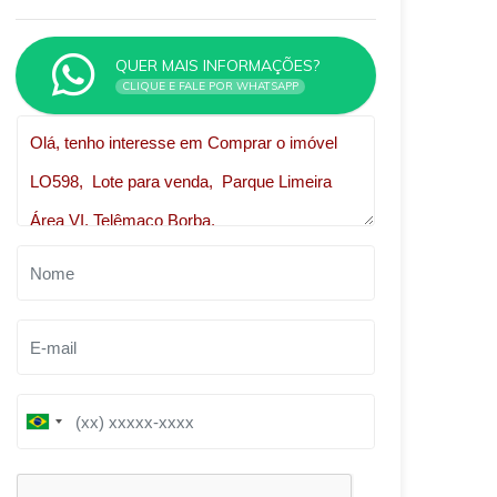
QUER MAIS INFORMAÇÕES?
CLIQUE E FALE POR WHATSAPP
Qual o melhor dia e horário pra você?
B
B
r
r
a
a
z
z
i