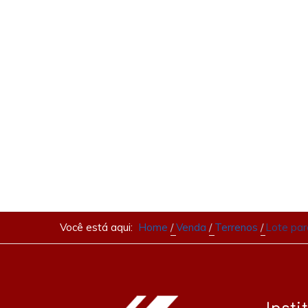
Você está aqui:
Home
Venda
Terrenos
Lote par