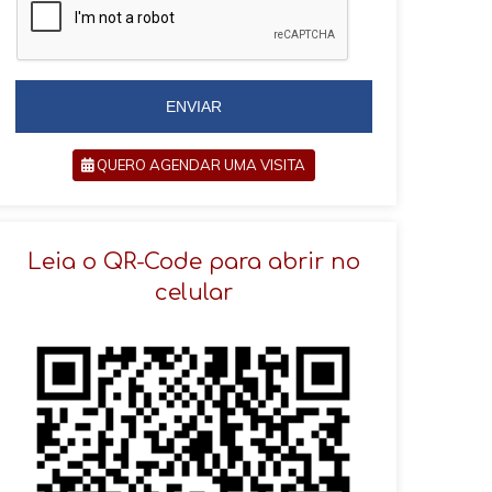
i
l
l
+
+
5
5
5
5
ENVIAR
QUERO AGENDAR UMA VISITA
SOLICITAR AGENDAMENTO
Leia o QR-Code para abrir no
celular
VOLTAR