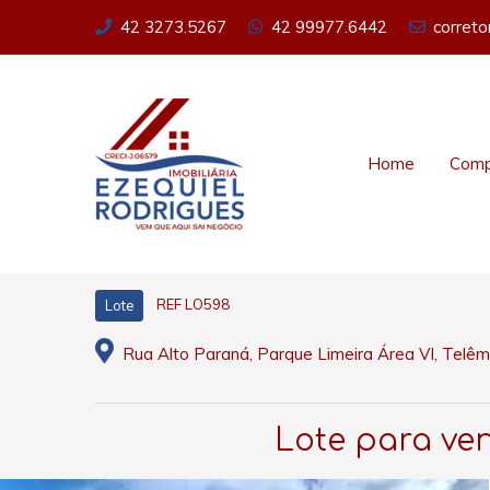
42 3273.5267
42 99977.6442
corret
Home
Comp
REF LO598
Lote
Rua Alto Paraná, Parque Limeira Área VI, Telê
Lote para ve