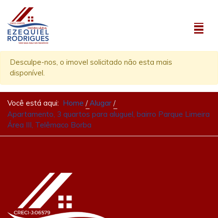
Desculpe-nos, o imovel solicitado não esta mais
disponível.
Você está aqui:
Home
Alugar
Apartamento, 3 quartos para aluguel, bairro Parque Limeira
Área III, Telêmaco Borba