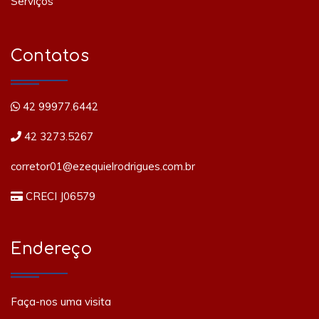
Serviços
Contatos
42 99977.6442
42 3273.5267
corretor01@ezequielrodrigues.com.br
CRECI J06579
Endereço
Faça-nos uma visita